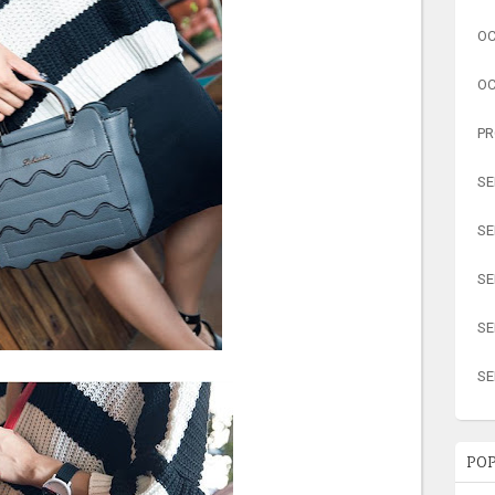
OC
OC
PR
SE
SE
SE
SE
SE
POP