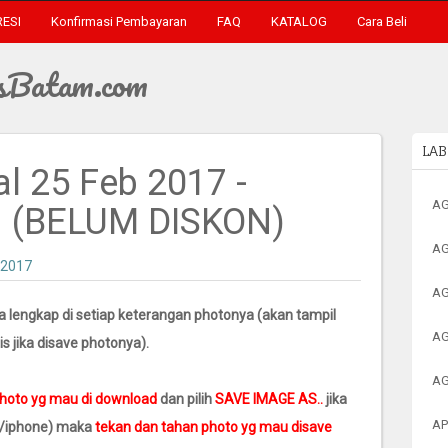
RESI
Konfirmasi Pembayaran
FAQ
KATALOG
Cara Beli
sBatam.com
LAB
al 25 Feb 2017 -
AG
 (BELUM DISKON)
AG
 2017
AG
a lengkap di setiap keterangan photonya (akan tampil
AG
s jika disave photonya).
AG
photo yg mau di download
dan pilih
SAVE IMAGE AS..
jika
AP
/iphone) maka
tekan dan tahan photo yg mau disave