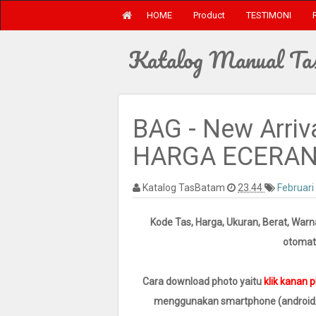
HOME
Product
TESTIMONI
Katalog Manual Ta
BAG - New Arriv
HARGA ECERAN
Katalog TasBatam
23.44
Februari
Kode Tas, Harga, Ukuran, Berat, Warn
otomati
Cara download photo yaitu
klik kanan 
menggunakan smartphone (android