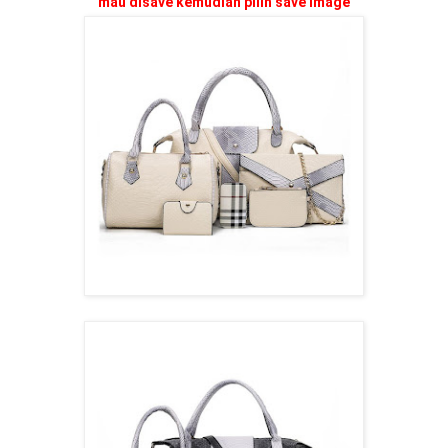
mau disave kemudian pilih save image