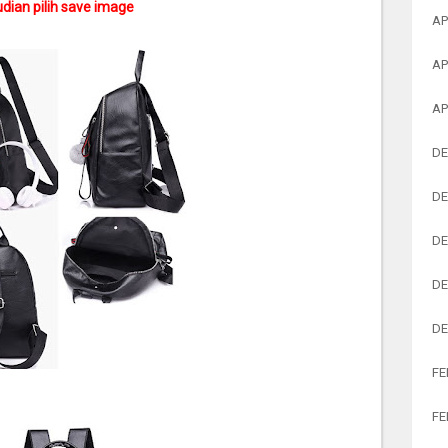
dian pilih save image
AP
AP
AP
DE
DE
DE
DE
DE
FE
FE