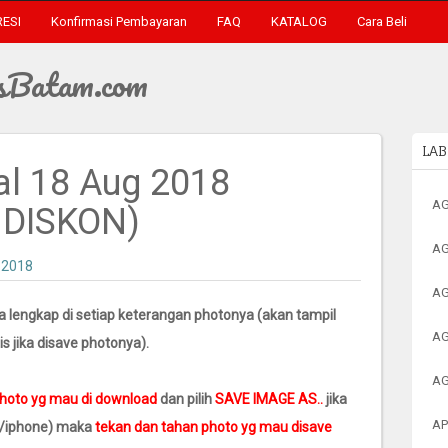
RESI
Konfirmasi Pembayaran
FAQ
KATALOG
Cara Beli
sBatam.com
LAB
al 18 Aug 2018
AG
DISKON)
AG
 2018
AG
a lengkap di setiap keterangan photonya (akan tampil
AG
s jika disave photonya).
AG
photo yg mau di download
dan pilih
SAVE IMAGE AS..
jika
AP
/iphone) maka
tekan dan tahan photo yg mau disave