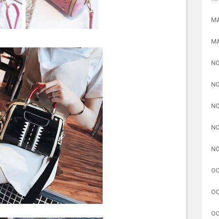
MA
MA
NO
NO
NO
NO
NO
OC
OC
OC